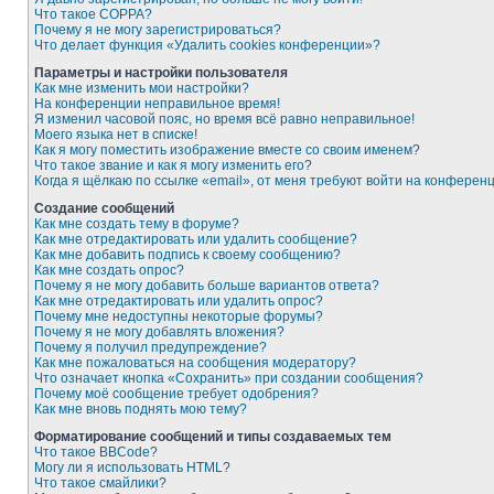
Что такое COPPA?
Почему я не могу зарегистрироваться?
Что делает функция «Удалить cookies конференции»?
Параметры и настройки пользователя
Как мне изменить мои настройки?
На конференции неправильное время!
Я изменил часовой пояс, но время всё равно неправильное!
Моего языка нет в списке!
Как я могу поместить изображение вместе со своим именем?
Что такое звание и как я могу изменить его?
Когда я щёлкаю по ссылке «email», от меня требуют войти на конферен
Создание сообщений
Как мне создать тему в форуме?
Как мне отредактировать или удалить сообщение?
Как мне добавить подпись к своему сообщению?
Как мне создать опрос?
Почему я не могу добавить больше вариантов ответа?
Как мне отредактировать или удалить опрос?
Почему мне недоступны некоторые форумы?
Почему я не могу добавлять вложения?
Почему я получил предупреждение?
Как мне пожаловаться на сообщения модератору?
Что означает кнопка «Сохранить» при создании сообщения?
Почему моё сообщение требует одобрения?
Как мне вновь поднять мою тему?
Форматирование сообщений и типы создаваемых тем
Что такое BBCode?
Могу ли я использовать HTML?
Что такое смайлики?