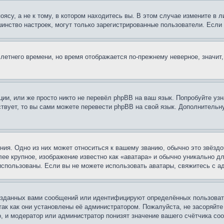
су, а не к тому, в котором находитесь вы. В этом случае измените в ли
льшинство настроек, могут только зарегистрированные пользователи. Есл
 летнего времени, но время отображается по-прежнему неверное, значит
ии, или же просто никто не перевёл phpBB на ваш язык. Попробуйте узн
ествует, то вы сами можете перевести phpBB на свой язык. Дополнител
ия. Одно из них может относиться к вашему званию, обычно это звёздо
лее крупное, изображение известно как «аватара» и обычно уникально д
ь использованы. Если вы не можете использовать аватары, свяжитесь с
озданных вами сообщений или идентифицируют определённых пользовате
так как они установлены её администратором. Пожалуйста, не засоряйт
, и модератор или администратор понизят значение вашего счётчика со