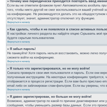
» Почему мне периодически приходится повторять ввод имени
Если вы не отметили флажком пункт
Автоматически входить при
того, чтобы никто другой не смог воспользоваться вашей учётной 
на конференцию. Не рекомендуется делать это на общедоступном ко
отсутствует, значит, администратор отключил эту функцию.
Вернуться к началу
» Как сделать, чтобы я не появлялся в списке активных польз
В настройках личного раздела вы найдёте опцию
Скрывать моё пр
будете скрытым пользователем.
Вернуться к началу
» Я забыл пароль!
Не паникуйте! Хотя пароль нельзя восстановить, можно легко пол
сможете войти на конференцию.
Вернуться к началу
» Я только что зарегистрировался, но не могу войти!
Сначала проверьте свои имя пользователя и пароль. Если они верн
полученным инструкциям. На некоторых конференциях требуется, 
отображается в процессе регистрации. Если вам было прислано em
email либо он заблокирован спам-фильтром. Если вы уверены, что 
Вернуться к началу
» Я давно зарегистрирован, но больше не могу войти!
Возможно, администратор по какой-то причине деактивировал или 
сообщения, чтобы уменьшить размер базы данных. Если это произош