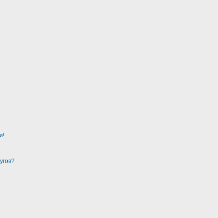
и!
угов?