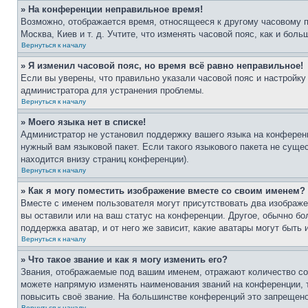
» На конференции неправильное время!
Возможно, отображается время, относящееся к другому часовому поя
Москва, Киев и т. д. Учтите, что изменять часовой пояс, как и бо
Вернуться к началу
» Я изменил часовой пояс, но время всё равно неправильное!
Если вы уверены, что правильно указали часовой пояс и настройку
администратора для устранения проблемы.
Вернуться к началу
» Моего языка нет в списке!
Администратор не установил поддержку вашего языка на конференц
нужный вам языковой пакет. Если такого языкового пакета не сущ
находится внизу страниц конференции).
Вернуться к началу
» Как я могу поместить изображение вместе со своим именем?
Вместе с именем пользователя могут присутствовать два изображен
вы оставили или на ваш статус на конференции. Другое, обычно бо
поддержка аватар, и от него же зависит, какие аватары могут быт
Вернуться к началу
» Что такое звание и как я могу изменить его?
Звания, отображаемые под вашим именем, отражают количество с
можете напрямую изменять наименования званий на конференции, 
повысить своё звание. На большинстве конференций это запрещено
Вернуться к началу