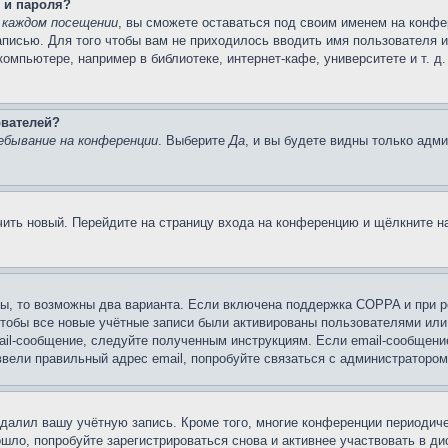
 и пароля?
 каждом посещении
, вы сможете оставаться под своим именем на конфе
записью. Для того чтобы вам не приходилось вводить имя пользователя 
мпьютере, например в библиотеке, интернет-кафе, университете и т. д
ователей?
ебывание на конференции
. Выберите
Да
, и вы будете видны только адм
учить новый. Перейдите на страницу входа на конференцию и щёлкните 
ы, то возможны два варианта. Если включена поддержка COPPA и при ре
чтобы все новые учётные записи были активированы пользователями или
ail-сообщение, следуйте полученным инструкциям. Если email-сообщение
ввели правильный адрес email, попробуйте связаться с администратором
удалил вашу учётную запись. Кроме того, многие конференции периоди
ло, попробуйте зарегистрироваться снова и активнее участвовать в ди