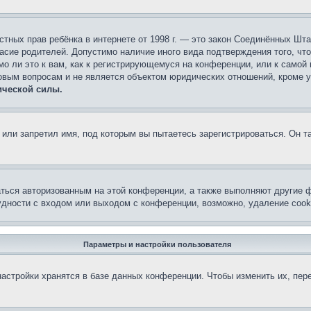
 частных прав ребёнка в интернете от 1998 г. — это закон Соединённых 
асие родителей. Допустимо наличие иного вида подтверждения того, чт
о ли это к вам, как к регистрирующемуся на конференции, или к самой
овым вопросам и не является объектом юридических отношений, кроме 
ической силы.
или запретил имя, под которым вы пытаетесь зарегистрироваться. Он т
аться авторизованным на этой конференции, а также выполняют другие ф
дности с входом или выходом с конференции, возможно, удаление cook
Параметры и настройки пользователя
астройки хранятся в базе данных конференции. Чтобы изменить их, пер