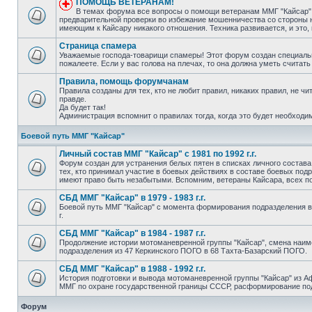
ПОМОЩЬ ВЕТЕРАНАМ!
В темах форума все вопросы о помощи ветеранам ММГ "Кайсар"
предварительной проверки во избежание мошенничества со стороны н
имеющим к Кайсару никакого отношения. Техника развивается, и это,
Страница спамера
Уважаемые господа-товарищи спамеры! Этот форум создан специально
пожалеете. Если у вас голова на плечах, то она должна уметь считать
Правила, помощь форумчанам
Правила созданы для тех, кто не любит правил, никаких правил, не чи
правде.
Да будет так!
Администрация вспомнит о правилах тогда, когда это будет необход
Боевой путь ММГ "Кайсар"
Личный состав ММГ "Кайсар" с 1981 по 1992 г.г.
Форум создан для устранения белых пятен в списках личного состава
тех, кто принимал участие в боевых действиях в составе боевых по
имеют право быть незабытыми. Вспомним, ветераны Кайсара, всех п
СБД ММГ "Кайсар" в 1979 - 1983 г.г.
Боевой путь ММГ "Кайсар" с момента формирования подразделения в
г.
СБД ММГ "Кайсар" в 1984 - 1987 г.г.
Продолжение истории мотоманевренной группы "Кайсар", смена наи
подразделения из 47 Керкинского ПОГО в 68 Тахта-Базарский ПОГО.
СБД ММГ "Кайсар" в 1988 - 1992 г.г.
История подготовки и вывода мотоманевренной группы "Кайсар" из А
ММГ по охране государственной границы СССР, расформирование по
Форум