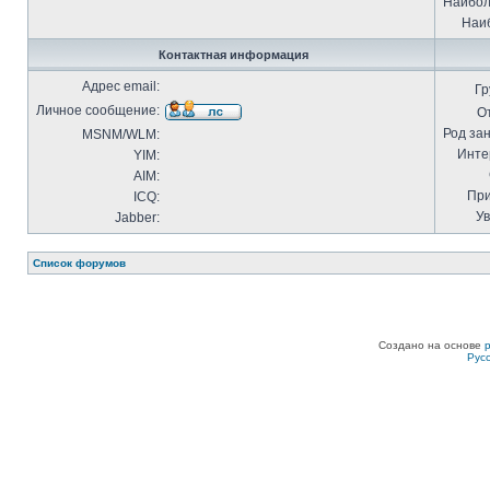
Наибол
Наиб
Контактная информация
Адрес email:
Гр
Личное сообщение:
О
Род за
MSNM/WLM:
Инте
YIM:
AIM:
При
ICQ:
Ув
Jabber:
Список форумов
Создано на основе
Рус