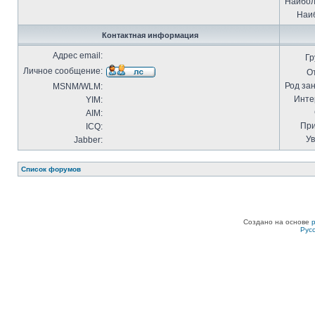
Наибол
Наиб
Контактная информация
Адрес email:
Гр
Личное сообщение:
О
Род за
MSNM/WLM:
Инте
YIM:
AIM:
При
ICQ:
Ув
Jabber:
Список форумов
Создано на основе
Рус