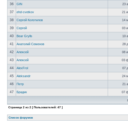
36
GIN
23 а
37
ehd-cvetkov
21 и
38
Сергей Колотилов
14 м
39
Сергей
03 и
40
Bear Grylls
10 а
41
Анатолий Семенов
28 д
42
Алексей
08 и
43
Алексей
03 ф
44
AlexFrol
07 д
45
Aleksandr
24 м
46
Петр
21 а
47
Брадик
07 ф
Страница
2
из
2
[ Пользователей: 47 ]
Список форумов