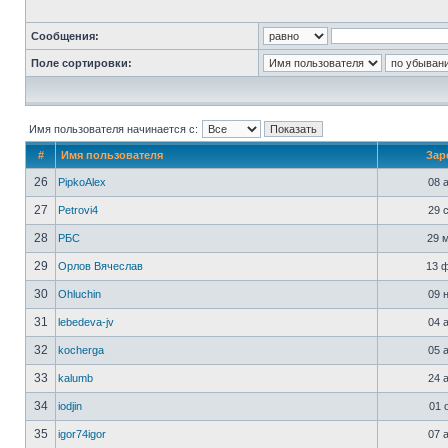
Сообщения:
Поле сортировки:
Имя пользователя начинается с:
#
Имя пользователя
Зар
26
PipkoAlex
08 а
27
Petrovi4
29 с
28
РБС
29 м
29
Орлов Вячеслав
13 ф
30
Ohluchin
09 н
31
lebedeva-jv
04 а
32
kocherga
05 а
33
kalumb
24 а
34
iodjin
01 о
35
igor74igor
07 а