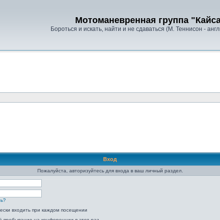
Мотоманевренная группа "Кайс
Бороться и искать, найти и не сдаваться (М. Теннисон - анг
Вход
Пожалуйста, авторизуйтесь для входа в ваш личный раздел.
ль?
ески входить при каждом посещении
ё пребывание на конференции в этот раз