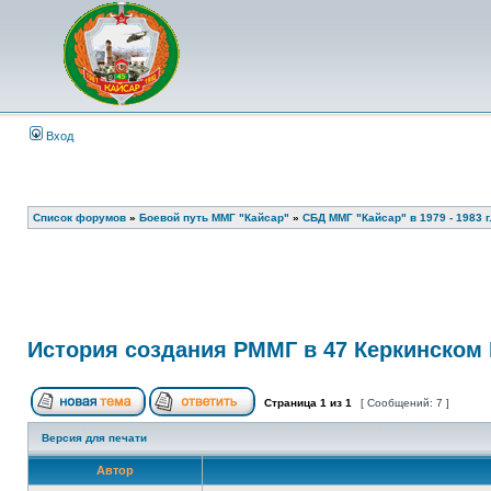
Вход
Список форумов
»
Боевой путь ММГ "Кайсар"
»
СБД ММГ "Кайсар" в 1979 - 1983 г.
История создания РММГ в 47 Керкинском П
Страница
1
из
1
[ Сообщений: 7 ]
Версия для печати
Автор