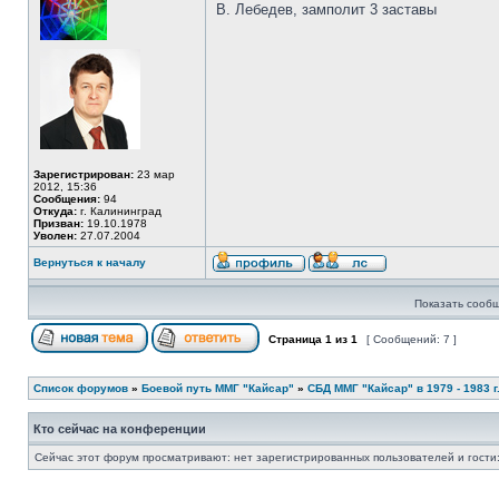
В. Лебедев, замполит 3 заставы
Зарегистрирован:
23 мар
2012, 15:36
Сообщения:
94
Откуда:
г. Калининград
Призван:
19.10.1978
Уволен:
27.07.2004
Вернуться к началу
Показать сообщ
Страница
1
из
1
[ Сообщений: 7 ]
Список форумов
»
Боевой путь ММГ "Кайсар"
»
СБД ММГ "Кайсар" в 1979 - 1983 г.
Кто сейчас на конференции
Сейчас этот форум просматривают: нет зарегистрированных пользователей и гости: