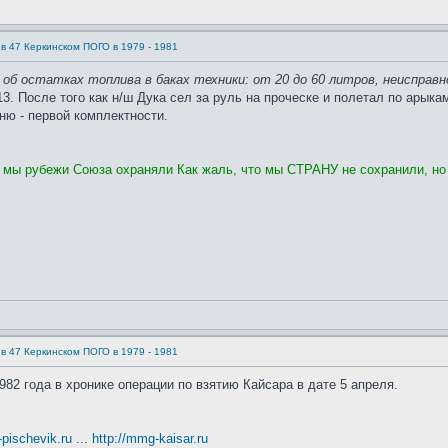
в 47 Керкинском ПОГО в 1979 - 1981
б остатках топлива в баках техники: от 20 до 60 литров, неисправно
. После того как н/ш Дука сел за руль на проческе и полетал по арыкам
ню - первой комплектности.
, мы рубежи Союза охраняли Как жаль, что мы СТРАНУ не сохранили, но
в 47 Керкинском ПОГО в 1979 - 1981
982 года в хронике операции по взятию Кайсара в дате 5 апреля.
t-pischevik.ru
...
http://mmg-kaisar.ru