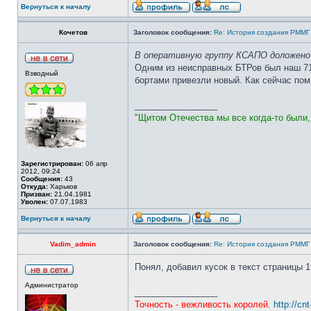
Вернуться к началу
Кочетов
Заголовок сообщения:
Re: История создания РММГ 
В оперативную группу КСАПО доложено о
Одним из неисправных БТРов был наш 713
Взводный
бортами привезли новый. Как сейчас пом
_________________
"Щитом Отечества мы все когда-то были
Зарегистрирован:
06 апр
2012, 09:24
Сообщения:
43
Откуда:
Харьков
Призван:
21.04.1981
Уволен:
07.07.1983
Вернуться к началу
Vadim_admin
Заголовок сообщения:
Re: История создания РММГ 
Понял, добавил кусок в текст страницы 1
Администратор
_________________
Точность - вежливость королей.
http://cn