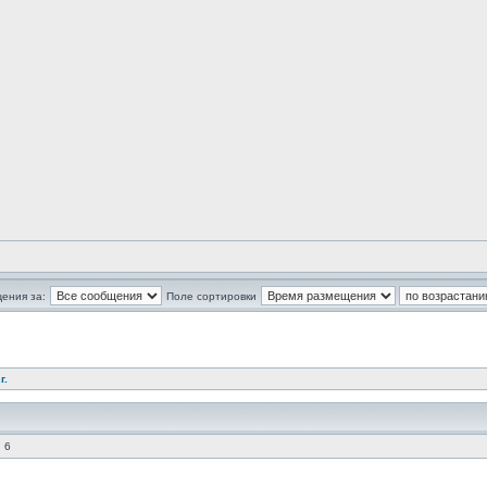
ения за:
Поле сортировки
г.
 6