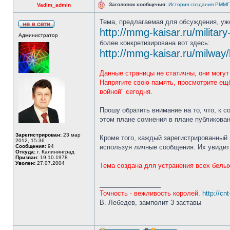
Заголовок сообщения:
История создания РММГ в
Vadim_admin
Тема, предлагаемая для обсуждения, уж
http://mmg-kaisar.ru/militar
Администратор
более конкретизирована вот здесь:
http://mmg-kaisar.ru/milwa
Данные страницы не статичны, они могу
Напрягите свою память, просмотрите ещ
войной" сегодня.
Прошу обратить внимание на то, что, к 
этом плане сомнения в плане публикован
Зарегистрирован:
23 мар
Кроме того, каждый зарегистрированный
2012, 15:36
Сообщения:
94
используя личные сообщения. Их увидит 
Откуда:
г. Калининград
Призван:
19.10.1978
Уволен:
27.07.2004
Тема создана для устранения всех белых
_________________
Точность - вежливость королей.
http://cn
В. Лебедев, замполит 3 заставы