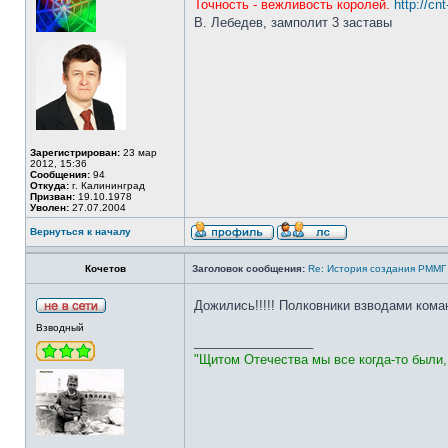
Точность - вежливость королей.
http://cn
В. Лебедев, замполит 3 заставы
Зарегистрирован:
23 мар
2012, 15:36
Сообщения:
94
Откуда:
г. Калининград
Призван:
19.10.1978
Уволен:
27.07.2004
Вернуться к началу
Кочетов
Заголовок сообщения:
Re: История создания РММГ 
Дожились!!!!! Полковники взводами ком
Взводный
_________________
"Щитом Отечества мы все когда-то были