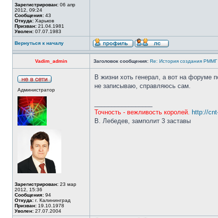
Зарегистрирован:
06 апр
2012, 09:24
Сообщения:
43
Откуда:
Харьков
Призван:
21.04.1981
Уволен:
07.07.1983
Вернуться к началу
Vadim_admin
Заголовок сообщения:
Re: История создания РММГ 
В жизни хоть генерал, а вот на форуме 
не записываю, справляюсь сам.
Администратор
_________________
Точность - вежливость королей.
http://cn
В. Лебедев, замполит 3 заставы
Зарегистрирован:
23 мар
2012, 15:36
Сообщения:
94
Откуда:
г. Калининград
Призван:
19.10.1978
Уволен:
27.07.2004