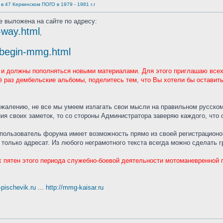
 47 Керкинском ПОГО в 1979 - 1981 г.г
е выложена на сайте по адресу:
y-way.html
,
y/begin-mmg.html
т и должны пополняться новыми материалами. Для этого приглашаю всех
ё раз дембельские альбомы, поделитесь тем, что Вы хотели бы оставит
сожалению, не все мы умеем излагать свои мысли на правильном русском
ия своих заметок, то со стороны Администратора заверяю каждого, что
 пользователь форума имеет возможность прямо из своей регистрацион
только адресат. Из любого неграмотного текста всегда можно сделать 
 пятен этого периода служебно-боевой деятельности мотоманевренной г
t-pischevik.ru
...
http://mmg-kaisar.ru