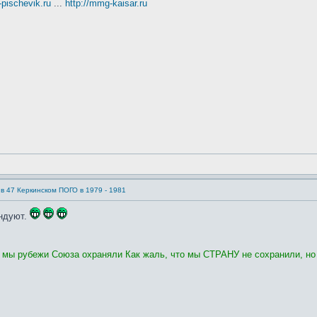
t-pischevik.ru
...
http://mmg-kaisar.ru
в 47 Керкинском ПОГО в 1979 - 1981
андуют.
, мы рубежи Союза охраняли Как жаль, что мы СТРАНУ не сохранили, но