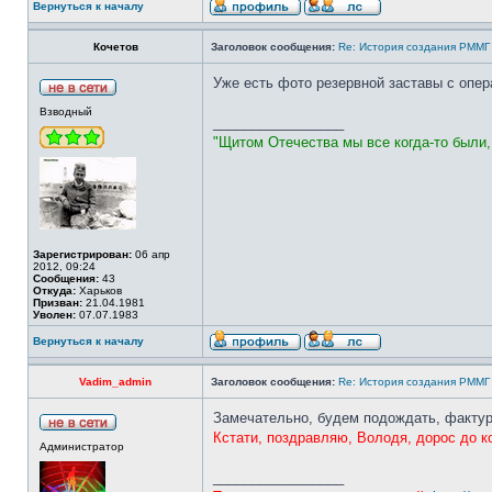
Вернуться к началу
Кочетов
Заголовок сообщения:
Re: История создания РММГ 
Уже есть фото резервной заставы с опер
Взводный
_________________
"Щитом Отечества мы все когда-то были
Зарегистрирован:
06 апр
2012, 09:24
Сообщения:
43
Откуда:
Харьков
Призван:
21.04.1981
Уволен:
07.07.1983
Вернуться к началу
Vadim_admin
Заголовок сообщения:
Re: История создания РММГ 
Замечательно, будем подождать, фактуры
Кстати, поздравляю, Володя, дорос до к
Администратор
_________________