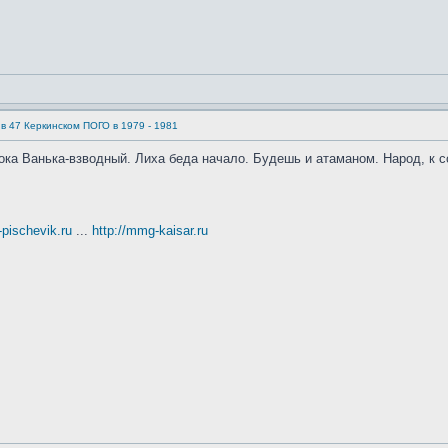
в 47 Керкинском ПОГО в 1979 - 1981
пока Ванька-взводный. Лиха беда начало. Будешь и атаманом. Народ, к 
t-pischevik.ru
...
http://mmg-kaisar.ru