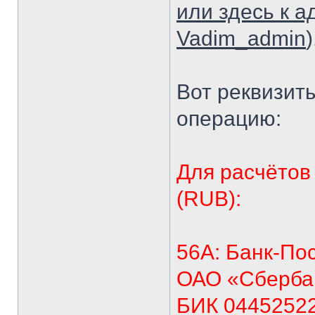
или здесь к 
Vadim_admin
)
Вот реквизиты
операцию:
Для расчётов
(RUB):
56A: Банк-По
ОАО «Сбербан
БИК 04452522