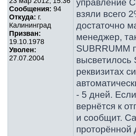
23 мар 2012, 15:36
управление С
Сообщения:
94
взяли всего 
Откуда:
г.
достаточно м
Калининград
Призван:
менеджер, так
19.10.1978
SUBRRUMM пр
Уволен:
27.07.2004
высветилось
реквизитах с
автоматическ
- 5 дней. Есл
вернётся к от
и сообщит. С
проторённой 