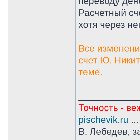
переводу ден
Расчетный сч
хотя через не
Все изменени
счет Ю. Ники
теме.
___________
Точность - ве
pischevik.ru
..
В. Лебедев, з