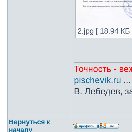
2.jpg [ 18.94 К
___________
Точность - ве
pischevik.ru
..
В. Лебедев, з
Вернуться к
началу