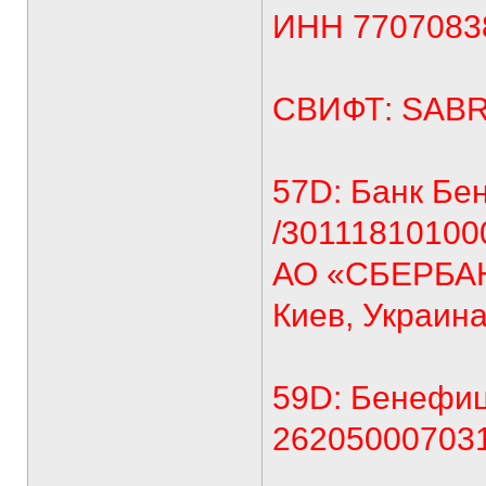
ИНН 7707083
СВИФТ: SAB
57D: Банк Бе
/30111810100
АО «СБЕРБА
Киев, Украин
59D: Бенефиц
262050007031