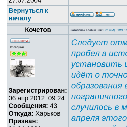
27.07.2004
Вернуться к
началу
Кочетов
Заголовок сообщения:
Re: СБД РММГ "Ка
Следует отм
Взводный
пробел в ист
установить и
идёт о точно
образования 
Зарегистрирован:
пограничного
06 апр 2012, 09:24
Сообщения:
43
случилось в м
Откуда:
Харьков
апреля этого
Призван: