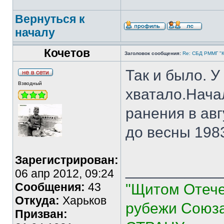
Вернуться к
началу
Кочетов
Заголовок сообщения:
Re: СБД РММГ "Ка
Так и было. 
Взводный
хватало.Нача
ранения в авг
до весны 198
Зарегистрирован:
___________
06 апр 2012, 09:24
Сообщения:
43
"Щитом Отече
Откуда:
Харьков
рубежи Союза
Призван: