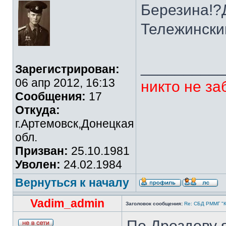
Березина!?
Тележински
_________
Зарегистрирован:
06 апр 2012, 16:13
никто не за
Сообщения:
17
Откуда:
г.Артемовск,Донецкая
обл.
Призван:
25.10.1981
Уволен:
24.02.1984
Вернуться к началу
Vadim_admin
Заголовок сообщения:
Re: СБД РММГ "Ка
По Дроздову я