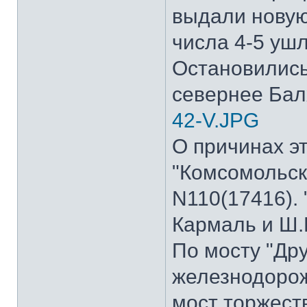
выдали новую
числа 4-5 уш
Остановились
севернее Бал
42-V.JPG
О причинах э
"Комсомольска
N110(17416). 
Кармаль и Ш.
По мосту "Др
железнодорож
мост торжест