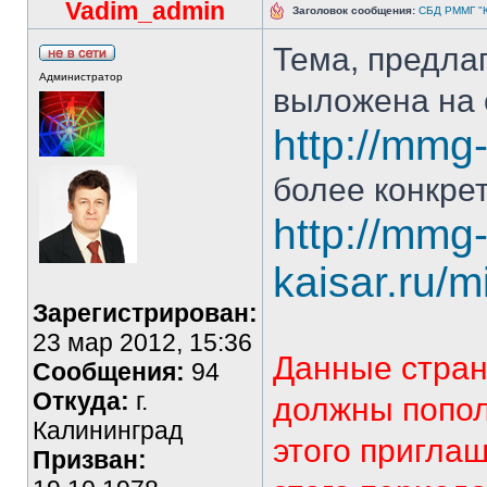
Vadim_admin
Заголовок сообщения:
СБД РММГ "Ка
Тема, предла
Администратор
выложена на 
http://mmg-
более конкрет
http://mmg
kaisar.ru/
Зарегистрирован:
23 мар 2012, 15:36
Данные стран
Сообщения:
94
Откуда:
г.
должны попол
Калининград
этого пригла
Призван: