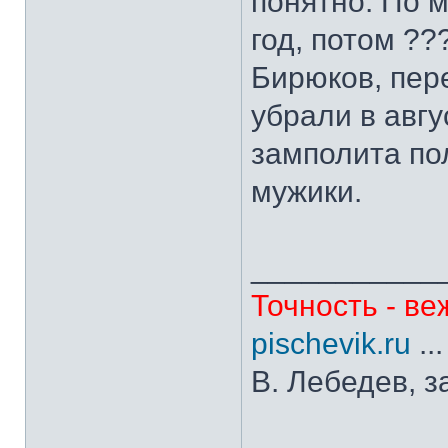
понятно. По 
год, потом ??
Бирюков, пере
убрали в авгу
замполита по
мужики.
___________
Точность - ве
pischevik.ru
..
В. Лебедев, з