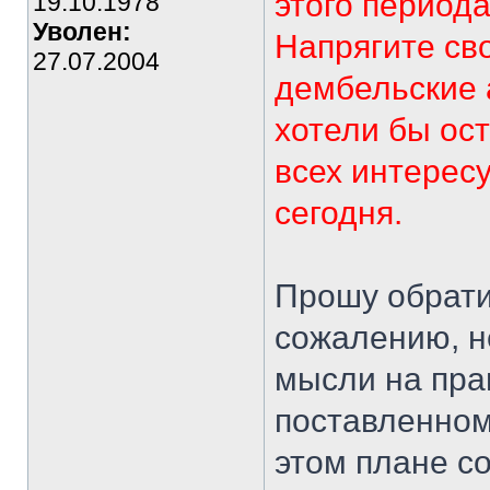
этого период
19.10.1978
Уволен:
Напрягите св
27.07.2004
дембельские 
хотели бы ост
всех интерес
сегодня.
Прошу обратит
сожалению, н
мысли на пра
поставленном
этом плане с