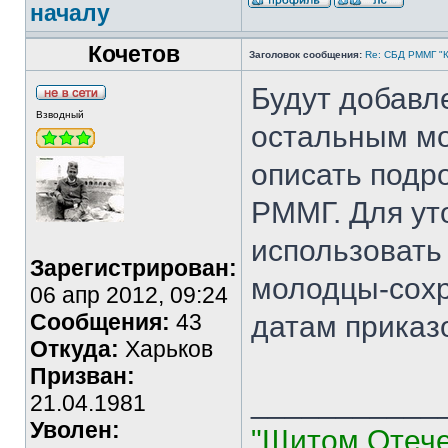
началу
Кочетов
Заголовок сообщения:
Re: СБД РММГ "Ка
Будут добавле
Взводный
остальным мо
описать подр
РММГ. Для ут
использовать
Зарегистрирован:
молодцы-сохр
06 апр 2012, 09:24
Сообщения:
43
датам приказ
Откуда:
Харьков
Призван:
___________
21.04.1981
Уволен:
"Щитом Отече