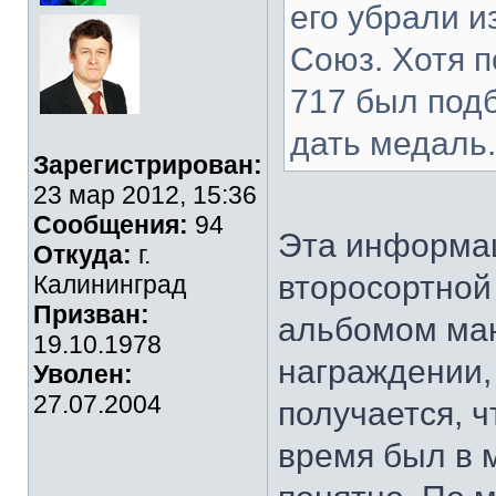
его убрали и
Союз. Хотя п
717 был подб
дать медаль.
Зарегистрирован:
23 мар 2012, 15:36
Сообщения:
94
Эта информац
Откуда:
г.
второсортной 
Калининград
Призван:
альбомом ман
19.10.1978
награждении, 
Уволен:
27.07.2004
получается, ч
время был в м