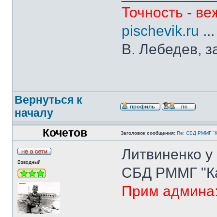
Точность - ве
pischevik.ru
..
В. Лебедев, з
Вернуться к
началу
Кочетов
Заголовок сообщения:
Re: СБД РММГ "Ка
Литвиненко у 
Взводный
СБД РММГ "Кай
Прим админа: 