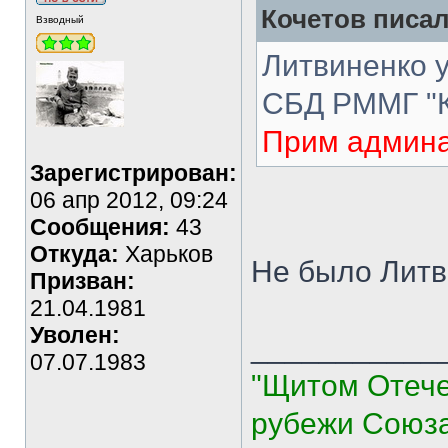
Кочетов писал
Взводный
Литвиненко у
СБД РММГ "Ка
Прим админа:
Зарегистрирован:
06 апр 2012, 09:24
Сообщения:
43
Откуда:
Харьков
Не было Литв
Призван:
21.04.1981
Уволен:
___________
07.07.1983
"Щитом Отече
рубежи Союза