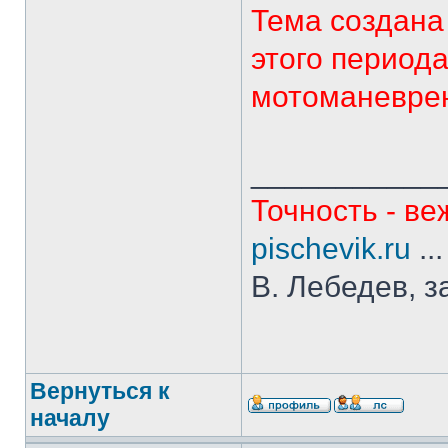
Тема создана
этого период
мотоманеврен
___________
Точность - ве
pischevik.ru
..
В. Лебедев, з
Вернуться к
началу