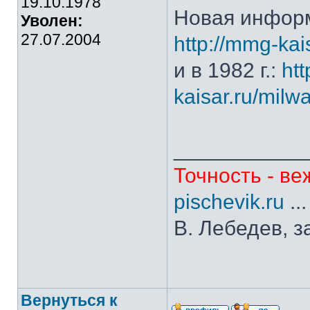
19.10.1978
Новая информ
Уволен:
27.07.2004
http://mmg-kais
и в 1982 г.:
ht
kaisar.ru/milw
___________
Точность - ве
pischevik.ru
..
В. Лебедев, з
Вернуться к