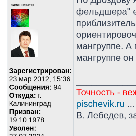
Администратор
фельдшера" е
приблизитель
ориентировоч
мангруппе. А 
мангруппе он
Зарегистрирован:
23 мар 2012, 15:36
___________
Сообщения:
94
Точность - ве
Откуда:
г.
pischevik.ru
..
Калининград
Призван:
В. Лебедев, з
19.10.1978
Уволен: