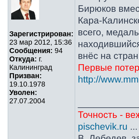
Бирюков вмес
Кара-Калинск
всего, медаль
Зарегистрирован:
23 мар 2012, 15:36
находившийся
Сообщения:
94
внёс на стран
Откуда:
г.
Первые потери
Калининград
Призван:
http://www.mm
19.10.1978
Уволен:
27.07.2004
___________
Точность - ве
pischevik.ru
..
В. Лебедев, з