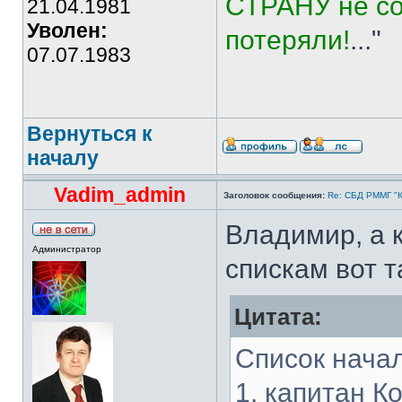
СТРАНУ не со
21.04.1981
Уволен:
потеряли!
..."
07.07.1983
Вернуться к
началу
Vadim_admin
Заголовок сообщения:
Re: СБД РММГ "Ка
Владимир, а 
Администратор
спискам вот 
Цитата:
Список нача
1. капитан К