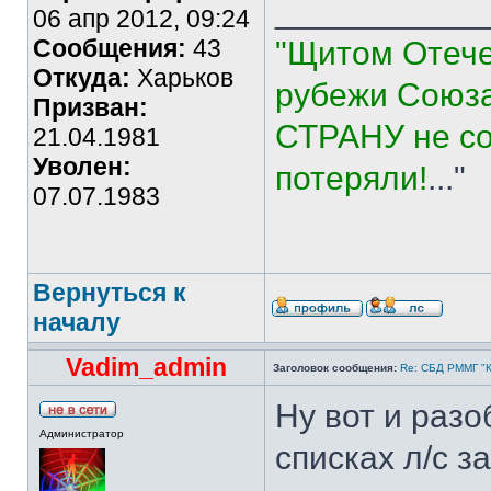
___________
06 апр 2012, 09:24
Сообщения:
43
"Щитом Отече
Откуда:
Харьков
рубежи Союза
Призван:
СТРАНУ не со
21.04.1981
Уволен:
потеряли!
..."
07.07.1983
Вернуться к
началу
Vadim_admin
Заголовок сообщения:
Re: СБД РММГ "Ка
Ну вот и разо
Администратор
списках л/с 