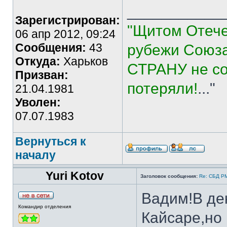
___________
Зарегистрирован:
"Щитом Отече
06 апр 2012, 09:24
Сообщения:
43
рубежи Союза
Откуда:
Харьков
СТРАНУ не со
Призван:
потеряли!
..."
21.04.1981
Уволен:
07.07.1983
Вернуться к
началу
Yuri Kotov
Заголовок сообщения:
Re: СБД РММ
Вадим!В дек
Командир отделения
Кайсаре,но