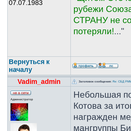
07.07.1983
рубежи Союза
СТРАНУ не со
потеряли!
..."
Вернуться к
началу
Vadim_admin
Заголовок сообщения:
Re: СБД РММГ
Небольшая по
Администратор
Котова за ито
награжден ме
мангруппы Би