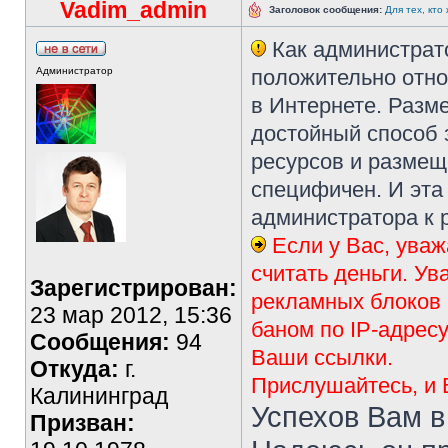
Vadim_admin
Заголовок сообщения:
Для тех, кт
Как администрат
Администратор
положительно отно
в Интернете. Раз
достойный способ 
ресурсов и размещ
специфичен. И эта
администратора к 
Если у Вас, уваж
считать деньги. У
Зарегистрирован:
рекламных блоков 
23 мар 2012, 15:36
баном по IP-адрес
Сообщения:
94
Ваши ссылки.
Откуда:
г.
Прислушайтесь, и 
Калининград
Успехов Вам в
Призван: