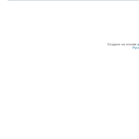
Создано на основе
Рус