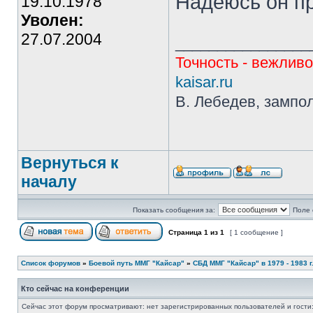
Надеюсь он п
19.10.1978
Уволен:
27.07.2004
________________
Точность - вежливо
kaisar.ru
В. Лебедев, зампо
Вернуться к
началу
Показать сообщения за:
Поле 
Страница
1
из
1
[ 1 сообщение ]
Список форумов
»
Боевой путь ММГ "Кайсар"
»
СБД ММГ "Кайсар" в 1979 - 1983 г.
Кто сейчас на конференции
Сейчас этот форум просматривают: нет зарегистрированных пользователей и гости: