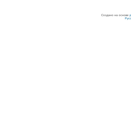
Создано на основе
Рус