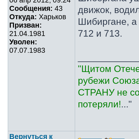
06 апр 2012, 09:24
Сообщения:
43
движок, водил
Откуда:
Харьков
Шибиргане, а
Призван:
712 и 713.
21.04.1981
Уволен:
07.07.1983
___________
"Щитом Отече
рубежи Союза
СТРАНУ не со
потеряли!
..."
Вернуться к