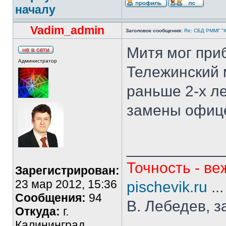
началу
Vadim_admin
Заголовок сообщения:
Re: СБД РММГ "Ка
Митя мог приб
Администратор
Тележинский м
раньше 2-х л
замены офицер
___________
Точность - ве
Зарегистрирован:
23 мар 2012, 15:36
pischevik.ru
..
Сообщения:
94
В. Лебедев, з
Откуда:
г.
Калининград