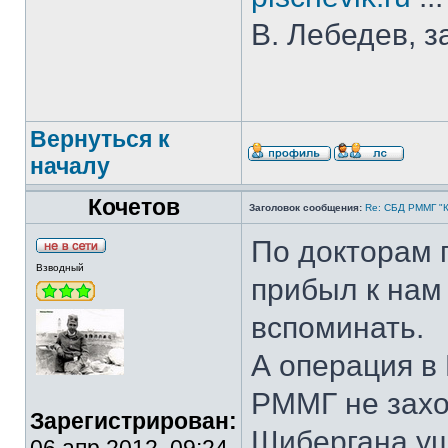
В. Лебедев, з
Вернуться к
началу
Кочетов
Заголовок сообщения:
Re: СБД РММГ "Ка
По докторам п
Взводный
прибыл к нам 
вспоминать.
А операция в
РММГ не захо
Зарегистрирован:
Шибергана уш