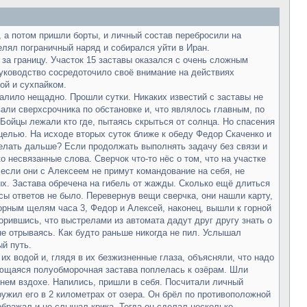
 а потом пришли борты, и личный состав перебросили на
елял пограничный наряд и собирался уйти в Иран.
 за границу. Участок 15 заставы оказался с очень сложным
руководство сосредоточило своё внимание на действиях
ой и сухпайком.
алило нещадно. Прошли сутки. Никаких известий с заставы не
али сверхсрочника по обстановке и, что являлось главным, по
Бойцы лежали кто где, пытаясь скрыться от солнца. Но спасения
 целью. На исходе вторых суток ближе к обеду Федор Скаченко и
 делать дальше? Если продолжать выполнять задачу без связи и
о несвязанные слова. Сверчок что-то нёс о том, что на участке
о, если они с Алексеем не примут командование на себя, не
ых. Застава обречена на гибель от жажды. Сколько ещё длиться
сы ответов не было. Перевернув вещи сверчка, они нашли карту,
орным щелям часа 3, Федор и Алексей, наконец, вышли к горной
орившись, что выстрелами из автомата дадут друг другу знать о
не отрываясь. Как будто раньше никогда не пил. Услышал
й путь.
их водой и, глядя в их безжизненные глаза, объясняли, что надо
тающаяся полуобморочная застава поплелась к озёрам. Шли
днем вздохе. Напились, пришли в себя. Посчитали личный
ружил его в 2 километрах от озера. Он брёл по противоположной
оображал и не слышал крика. Тогда он сделал несколько