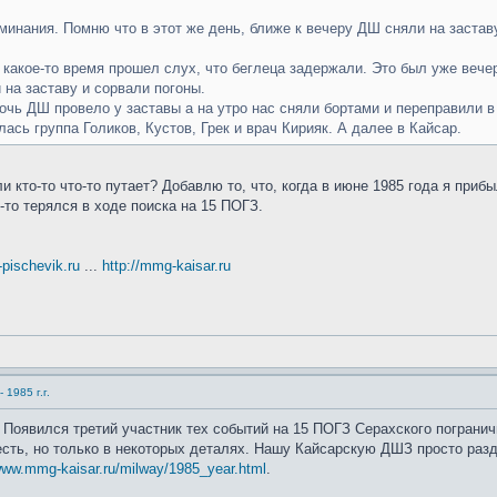
инания. Помню что в этот же день, ближе к вечеру ДШ сняли на заставу
какое-то время прошел слух, что беглеца задержали. Это был уже вечер
 на заставу и сорвали погоны.
Ночь ДШ провело у заставы а на утро нас сняли бортами и переправили в
ась группа Голиков, Кустов, Грек и врач Кирияк. А далее в Кайсар.
и кто-то что-то путает? Добавлю то, что, когда в июне 1985 года я приб
-то терялся в ходе поиска на 15 ПОГЗ.
t-pischevik.ru
...
http://mmg-kaisar.ru
1985 г.г.
! Появился третий участник тех событий на 15 ПОГЗ Серахского погранич
сть, но только в некоторых деталях. Нашу Кайсарскую ДШЗ просто разд
/www.mmg-kaisar.ru/milway/1985_year.html
.