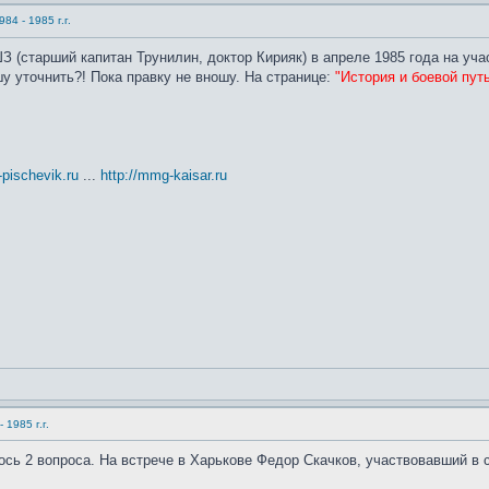
4 - 1985 г.г.
З (старший капитан Трунилин, доктор Кирияк) в апреле 1985 года на уча
у уточнить?! Пока правку не вношу. На странице:
"История и боевой пут
t-pischevik.ru
...
http://mmg-kaisar.ru
1985 г.г.
сь 2 вопроса. На встрече в Харькове Федор Скачков, участвовавший в 