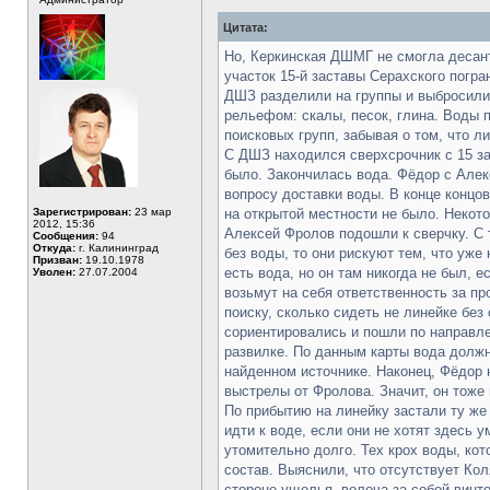
Цитата:
Но, Керкинская ДШМГ не смогла десант
участок 15-й заставы Серахского погра
ДШЗ разделили на группы и выбросили 
рельефом: скалы, песок, глина. Воды 
поисковых групп, забывая о том, что л
С ДШЗ находился сверхсрочник с 15 за
было. Закончилась вода. Фёдор с Алек
вопросу доставки воды. В конце концо
Зарегистрирован:
23 мар
на открытой местности не было. Некото
2012, 15:36
Алексей Фролов подошли к сверчку. С 
Сообщения:
94
Откуда:
г. Калининград
без воды, то они рискуют тем, что уже 
Призван:
19.10.1978
есть вода, но он там никогда не был, е
Уволен:
27.07.2004
возьмут на себя ответственность за п
поиску, сколько сидеть не линейке без
сориентировались и пошли по направле
развилке. По данным карты вода должн
найденном источнике. Наконец, Фёдор 
выстрелы от Фролова. Значит, он тоже
По прибытию на линейку застали ту же 
идти к воде, если они не хотят здесь
утомительно долго. Тех крох воды, ко
состав. Выяснили, что отсутствует Кол
стороне ущелья, волоча за собой винто