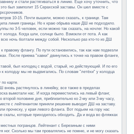
авнину и стали растягиваться в линию. Еще хочу уточнить, что
, это был замполит 15 Серахской заставы. Он шел вместе с
ерхсрочников.
етров 10-15. Почти вышили, можно сказать, к границе. Там
дила линия границы. Но к краю обрыва наше ДШ не подходило.
пы по 3-5 человек, если можно так сказать, на ночлег. Но какой
т холода. Когда шли, солнце было. Взмокли от пота. А как
 всю ночь болтали между собой. Несколько раз кто-то из ДШ
 к правому флангу. По пути остановились, так как нам подвезли
ах. После приема "хавки" двинулись к точке на правом фланге,
ставой, был колодец с водой, старый, но действующий. И по его
 к колодцу мы не выдвигались. По словам "летёхи" у колодца
 по карте.
Ш вновь растянулось в линейку, все также в пределах
еска вымотали нас. И когда переместились на левый фланг,
 второй половине дня, приблизительно ко 2-му или 3-му часу,
вместе с лейтенантом приняли решение выводит ДШ на заставу.
ли проческу, у края левого фланга. Вот подьем на гору нас
е скалы, которые приходилось обходить. Да и вода во фляжках
х местных погранцов. Лейтенант с Березиным с ними
я ног. Сколько мы там провалялись не помню, и не могу сказать