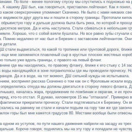
бинами. По боле - менее пологому спуску мы спустились к подножью на р
. К нашему ДШ был, как говориться, приставлен лейтенант. Как я понял
 о каком сверхсрочнике упоминает Скаченко. Не было с нами никаких св
х видимости друг друга мы и пошли в сторону границы. Протопали килом
в обрывистую гору и дальше должна была быть река, по которой и прохо
есятков метров. Да и ночь наступила. Стали сбиваться в небольшие груп
земле. Хорошо, что с собой взяли бушлаты. Но все равно зубы стучали о
а. Помню недалеко от нас был и Березин с заставским лейтенантом. Они
е детали.
Ш стали выдвигаться, по какой то тропинке или грунтовой дороге, ближе
и еще мне запомнился плавленый сыр в круглых плоских жестяных коробк
о только уже вдоль границы, с правого на левый фланг.
внине где мы находились, по правому флангу, ближе к его стыку с 14 за
 воды находящийся в зоне погранполосы где мы проводили проческу. Но
ранцов. Да и в воде, на тот момент, ДШ сильной нужды не испытывала.
нием, воспринял рассказ Скаченко о том как он с Фроловым искали воду
 определились откуда мы должны двигаться в сторону левого фланга, Д
лнышко, началась жара, продвижение по ложбинам и оврагам, и их проч
ред, кто-то отстал. Я думаю, километров 15 мы "отпахали". Примерно во
фактически прекратили проческу. Стали подтягиваться к Березину. Он 
кались на равнину не стали и начали подьем на гору там же где закончи
клон горы был мне кажется градусов 80. Местами вообще были отвесны
а одном из уступов, по пути нашего движения набрели на засаду из тре
альше. Короче говоря, поднялись мы на эту гору и попадали не чувству