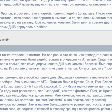
в перед собой взметнувшуюся пыль от пуль, он, наконец, остановился и
Фролов, в соответствии с картой, повели людей к 15 заставе. Никто уж
заставе никто особо и не обратил внимание на то, что личный состав ф
ривезла его на заставу. Все офицеры, конечно, были заняты совсем друг
ртами ДШЗ вернулась в Кайсар.
бытий:
также стерлись в памяти. Но все равно это не то, что приводит в расск
вительно должны были задействовать в операции на Альмаре. Сидели н
авлю только, что командиром нашего ДШ был капитан Березин. Был еще
иях на 15 заставе у меня в памяти не запечатлелся. Он мог просто в "пр
ли примерно во второй половине дня. Вещмешки сложили у вертолетки. 
х бойцов. Это были расчет АГС - Голиков Леха и Кустов Саня, Грек Слави
а 15 заставы с 1 - й Тахта-Базарской. Это и была единственная группа, 
По ходу нам рассказали, что "молодой", кажется фамилия Грач, из Крив
мню, как мы добрались до системы. Мне кажется, что от заставы до лине
их линейных заставах, так там "система" была практически у застав).
лось по центру. Там в начале была довольно ровная местность, а дал
вистая гора, от подножья которой в сторону границы простиралось равни