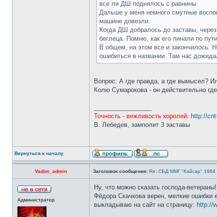
все ли ДШ поднялось с равнины.
Дальше у меня немного смутные воспом
машине довезли.
Когда ДШ добралось до заставы, через 
беглеца. Помню, как его пинали по пути
В общем, на этом все и закончилось. 
ошибиться в названии. Там нас дожидал
Вопрос: А где правда, а где вымысел? Ил
Колю Сумарокова - он действительно где
_________________
Точность - вежливость королей.
http://cn
В. Лебедев, замполит 3 заставы
Вернуться к началу
Vadim_admin
Заголовок сообщения:
Re: СБД ММГ "Кайсар" 1984 - 
Ну, что можно сказать господа-ветераны
Фёдора Скачкова верен, мелкие ошибки е
Администратор
выкладываю на сайт на страницу:
http:/