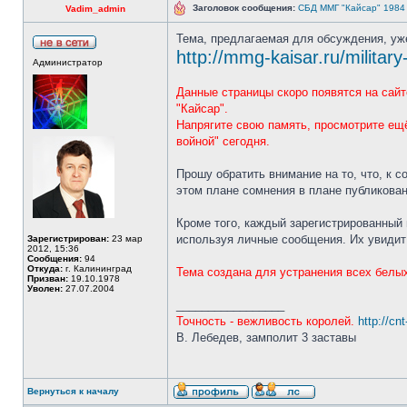
Заголовок сообщения:
СБД ММГ "Кайсар" 1984 -
Vadim_admin
Тема, предлагаемая для обсуждения, уж
http://mmg-kaisar.ru/militar
Администратор
Данные страницы скоро появятся на сай
"Кайсар".
Напрягите свою память, просмотрите ещ
войной" сегодня.
Прошу обратить внимание на то, что, к 
этом плане сомнения в плане публикован
Кроме того, каждый зарегистрированный
используя личные сообщения. Их увидит 
Зарегистрирован:
23 мар
2012, 15:36
Сообщения:
94
Откуда:
г. Калининград
Тема создана для устранения всех белых
Призван:
19.10.1978
Уволен:
27.07.2004
_________________
Точность - вежливость королей.
http://cn
В. Лебедев, замполит 3 заставы
Вернуться к началу