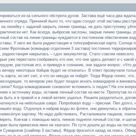
ироваться из-за сильного обстрела духов. Застава ещё часа два ждала,
ничного отряда. Причиной было то, что один солдат этой заставы расстр
на линейку с задачей закрыть линию границы, не дать преступнику уйти
практически нет. Как всегда, выбросив заслоны, закрыв линию границы, 
ичный состав на линии границы нуждается в постоянном обеспечении вод
ставы. У него же была радиостанция и топографическая карта. Солнце п
сеем Фроловым (командир отделения 3 застава) постоянно терроризиров
в, радиостанция накрылась – сдох аккумулятор. Стало совсем невесело. 
рые уже перестали соображать кто они, что они здесь делают и с какой
трудом, растолкав его, и приведя в сознание, они задали вопрос: «Что
к вечеру некоторых бойцов будет не откачать». В ответ прозвучали тольк
сть карта, но нет сил, и что он никуда не пойдёт. Тогда Фёдор понял, чт
роисходящее, то вечером уже будет поздно искать командиров и виноват
 связи? Когда командование соизволит вспомнить о людях? На эти вопро
нию к источнику воды, оставив личный состав на месте. Проплутав по г
а быть и в правой и в левой ветвях ущелья. Решили разделиться, догов
наткнулся на небольшое озеро. Попробовал воду – пресная. Пил долго, 
 нашёл воду. Отдохнув и набрав воды во фляги, они двинулись в обратны
невесёлую картину. Но надо действовать. Расталкивали пацанов, поили 
 умереть. Кое-как с помощью мата, пинков подняли личный состав, и ша
торая была принесена явно не хватало. По сути дошли до воды на после
я Сумароков (снайпер 3 заставы). Фёдор бросился назад на поиск. Обна
вку по пыльной тропинке. Фёдор начал ему кричать, но тот ничего не с