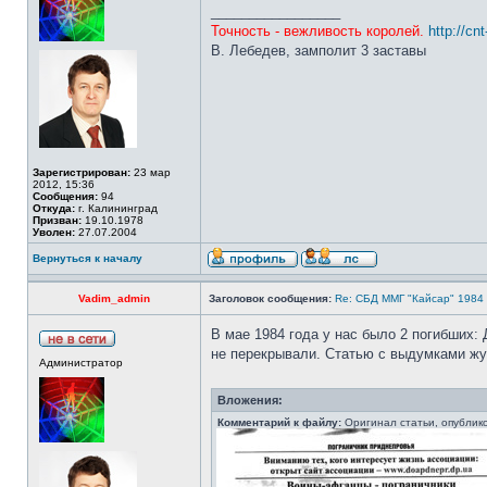
_________________
Точность - вежливость королей.
http://cn
В. Лебедев, замполит 3 заставы
Зарегистрирован:
23 мар
2012, 15:36
Сообщения:
94
Откуда:
г. Калининград
Призван:
19.10.1978
Уволен:
27.07.2004
Вернуться к началу
Vadim_admin
Заголовок сообщения:
Re: СБД ММГ "Кайсар" 1984 - 
В мае 1984 года у нас было 2 погибших:
не перекрывали. Статью с выдумками жу
Администратор
Вложения:
Комментарий к файлу:
Оригинал статьи, опублик