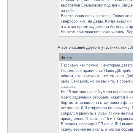
выстрелов Сумарокову под ноги. Увиде
на себе.
Восстановив силы заставы, Скаченко и 
сверхсрочник, ни деды. Когда вышли к 
в это же время задержала беглеца и п
На этом приключения закончились. Бо
А вот описание другого участника тех со
Цитата:
Расскажу как помню. Некоторые детали 
Начало все правильно. Наше ДШ дейст
общем, это описывать нет смысла. Доб
быть Сайсанов, но он как - то, в событ
заставы.
На 15 заставу нас с Хумлов переправи
моего отделения отобрали кажется 4 - 
бортом отправили на стык левого фланг
остальное ДШ отправили на проческу. 
собрался рвануть в Иран. Я уже не по
приходилось бывать на 15 и 7 Керкинск
В общем, перейдя КСП наше ДШ выдвину
скалу, вернее не скала, а как бы обры