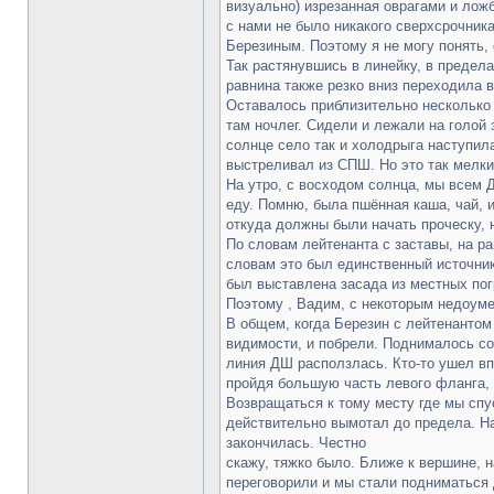
визуально) изрезанная оврагами и лож
с нами не было никакого сверхсрочника
Березиным. Поэтому я не могу понять,
Так растянувшись в линейку, в предела
равнина также резко вниз переходила 
Оставалось приблизительно несколько д
там ночлег. Сидели и лежали на голой 
солнце село так и холодрыга наступил
выстреливал из СПШ. Но это так мелки
На утро, с восходом солнца, мы всем Д
еду. Помню, была пшённая каша, чай, 
откуда должны были начать проческу, н
По словам лейтенанта с заставы, на ра
словам это был единственный источник
был выставлена засада из местных пог
Поэтому , Вадим, с некоторым недоуме
В общем, когда Березин с лейтенантом
видимости, и побрели. Поднималось со
линия ДШ расползлась. Кто-то ушел впе
пройдя большую часть левого фланга, 
Возвращаться к тому месту где мы спус
действительно вымотал до предела. На
закончилась. Честно
скажу, тяжко было. Ближе к вершине, н
переговорили и мы стали подниматься д