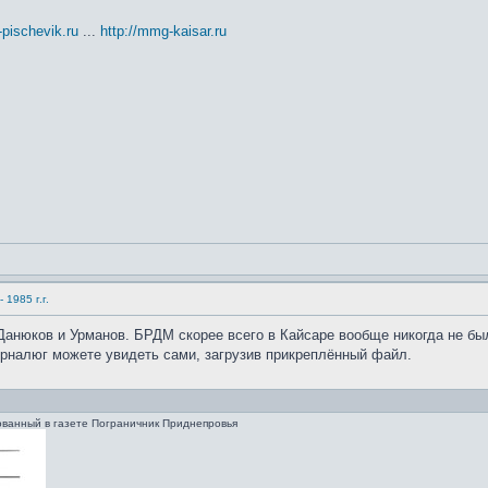
t-pischevik.ru
...
http://mmg-kaisar.ru
1985 г.г.
 Данюков и Урманов. БРДМ скорее всего в Кайсаре вообще никогда не бы
рналюг можете увидеть сами, загрузив прикреплённый файл.
ованный в газете Пограничник Приднепровья