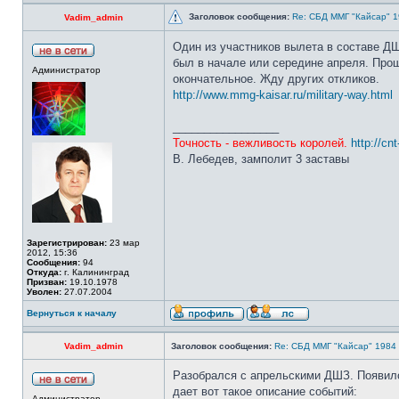
Заголовок сообщения:
Re: СБД ММГ "Кайсар" 198
Vadim_admin
Один из участников вылета в составе ДШ
был в начале или середине апреля. Прош
Администратор
окончательное. Жду других откликов.
http://www.mmg-kaisar.ru/military-way.html
_________________
Точность - вежливость королей.
http://cn
В. Лебедев, замполит 3 заставы
Зарегистрирован:
23 мар
2012, 15:36
Сообщения:
94
Откуда:
г. Калининград
Призван:
19.10.1978
Уволен:
27.07.2004
Вернуться к началу
Vadim_admin
Заголовок сообщения:
Re: СБД ММГ "Кайсар" 1984 - 
Разобрался с апрельскими ДШЗ. Появило
дает вот такое описание событий:
Администратор