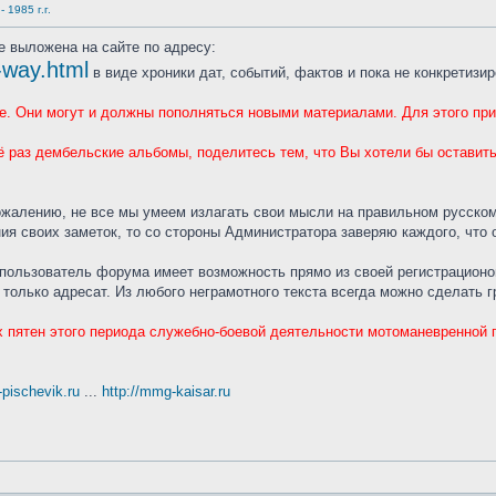
 1985 г.г.
е выложена на сайте по адресу:
y-way.html
в виде хроники дат, событий, фактов и пока не конкретизи
те. Они могут и должны пополняться новыми материалами. Для этого п
ё раз дембельские альбомы, поделитесь тем, что Вы хотели бы оставит
сожалению, не все мы умеем излагать свои мысли на правильном русском
ия своих заметок, то со стороны Администратора заверяю каждого, что
 пользователь форума имеет возможность прямо из своей регистрацион
только адресат. Из любого неграмотного текста всегда можно сделать 
 пятен этого периода служебно-боевой деятельности мотоманевренной г
t-pischevik.ru
...
http://mmg-kaisar.ru