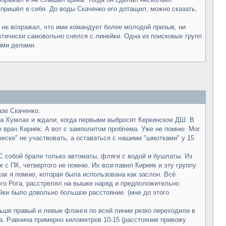
 пришёл в себя. До воды Скаченко его дотащил, можно сказать,
е не возражал, что ими командует более молодой призыв, ни
актически самовольно снялся с линейки. Одна из поисковых групп
ими делами.
азе Скаченко.
а Хумлах и ждали, когда первыми выбросят Керкинское ДШ. В
 врач Кирияк. А вот с замполитом проблема. Уже не помню. Мог
оческе" не участвовать, а оставаться с нашими "шмотками" у 15
С собой брали только автоматы, фляги с водой и бушлаты. Из
к с ПК, четвертого не помню. Их возглавил Кирияк и эту группу
как я помню, которая была использована как заслон. Всё
ого Рога, расстрелял на вышке наряд и предположительно
йки было довольно большое расстояние. (мне до этого
ьше правый и левые фланги по всей линии резко переходили в
на. Равнина примерно километров 10-15 (расстояние привожу