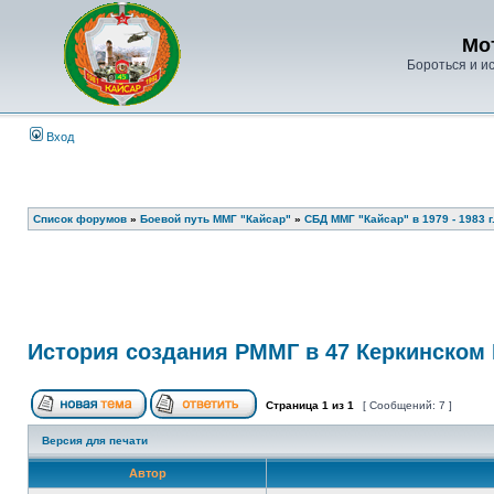
Мо
Бороться и ис
Вход
Список форумов
»
Боевой путь ММГ "Кайсар"
»
СБД ММГ "Кайсар" в 1979 - 1983 г.
История создания РММГ в 47 Керкинском П
Страница
1
из
1
[ Сообщений: 7 ]
Версия для печати
Автор