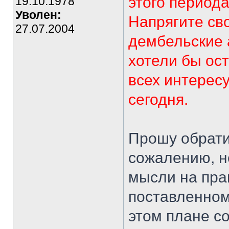
этого период
19.10.1978
Уволен:
Напрягите св
27.07.2004
дембельские 
хотели бы ост
всех интерес
сегодня.
Прошу обратит
сожалению, н
мысли на пра
поставленном
этом плане с