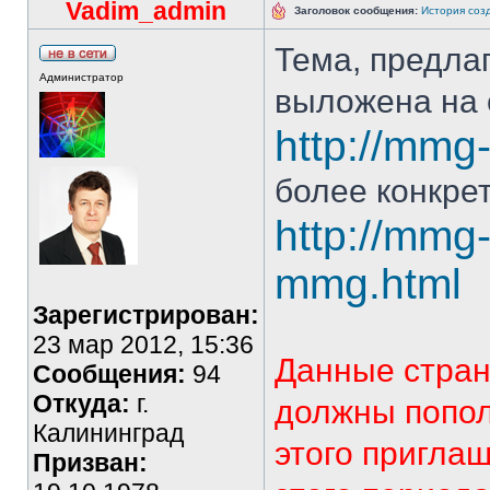
Vadim_admin
Заголовок сообщения:
История созд
Тема, предла
Администратор
выложена на 
http://mmg-
более конкрет
http://mmg-
mmg.html
Зарегистрирован:
23 мар 2012, 15:36
Данные стран
Сообщения:
94
Откуда:
г.
должны попол
Калининград
этого пригла
Призван: