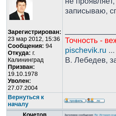
не проявляет,
записываю, с
___________
Зарегистрирован:
23 мар 2012, 15:36
Точность - ве
Сообщения:
94
pischevik.ru
..
Откуда:
г.
В. Лебедев, з
Калининград
Призван:
19.10.1978
Уволен:
27.07.2004
Вернуться к
началу
Кочетов
Заголовок сообщения:
Re: История соз