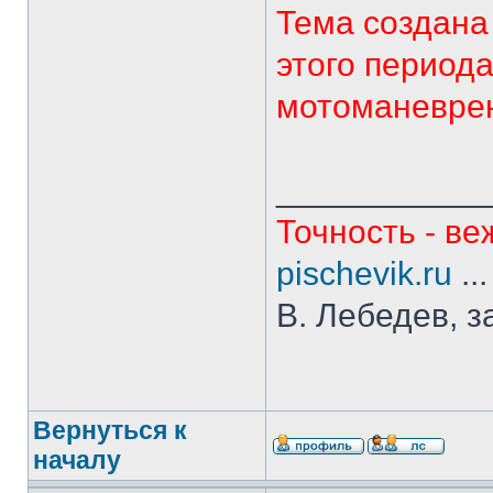
Тема создана
этого период
мотоманеврен
___________
Точность - ве
pischevik.ru
..
В. Лебедев, з
Вернуться к
началу