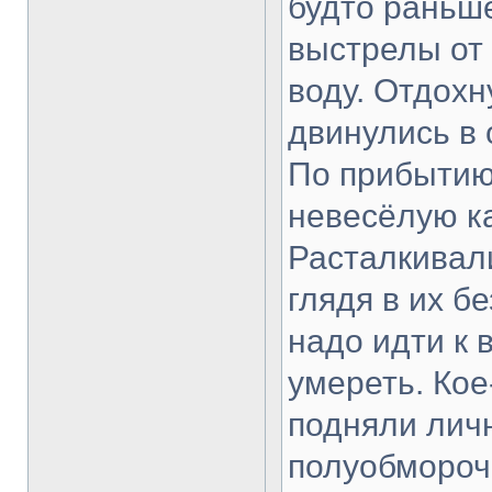
будто раньш
выстрелы от 
воду. Отдохн
двинулись в 
По прибытию 
невесёлую ка
Расталкивали
глядя в их б
надо идти к 
умереть. Кое
подняли лич
полуобморочн