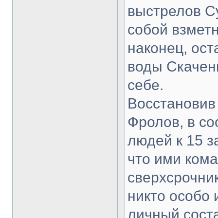
выстрелов Су
собой взметн
наконец, ост
воды Скаченк
себе.
Восстановив 
Фролов, в со
людей к 15 з
что ими кома
сверхсрочник
никто особо 
личный сост