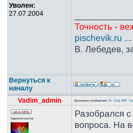
Уволен:
27.07.2004
___________
Точность - ве
pischevik.ru
..
В. Лебедев, з
Вернуться к
началу
Vadim_admin
Заголовок сообщения:
Re: СБД ММГ "Кай
Разобрался с
Администратор
вопроса. На 