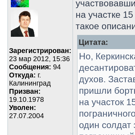
участвовавши
на участке 1
такое описан
Цитата:
Зарегистрирован:
Но, Керкинс
23 мар 2012, 15:36
десантироват
Сообщения:
94
Откуда:
г.
духов. Заста
Калининград
пришли борт
Призван:
19.10.1978
на участок 1
Уволен:
пограничного
27.07.2004
один солдат 