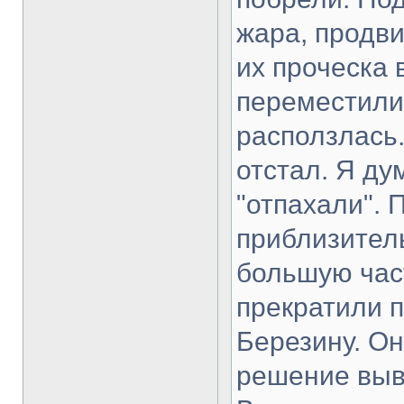
жара, продви
их проческа 
переместили
расползлась.
отстал. Я ду
"отпахали". 
приблизитель
большую час
прекратили п
Березину. О
решение выв