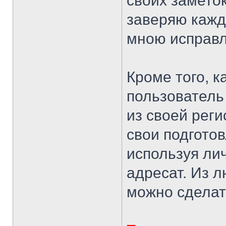
своих замето
заверяю каждо
мною исправ
Кроме того, 
пользователь
из своей рег
свои подгото
используя ли
адресат. Из л
можно сделат