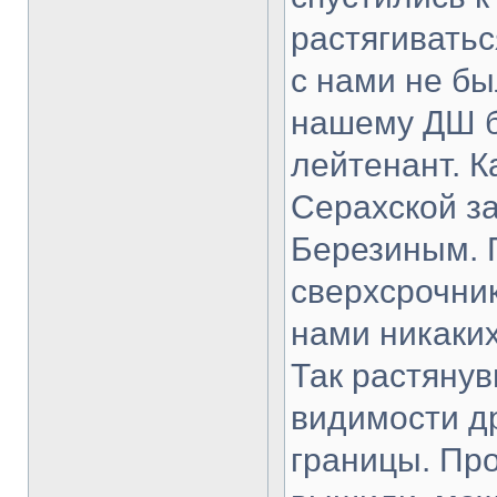
растягиватьс
с нами не бы
нашему ДШ бы
лейтенант. К
Серахской за
Березиным. П
сверхсрочник
нами никаких
Так растянув
видимости др
границы. Про