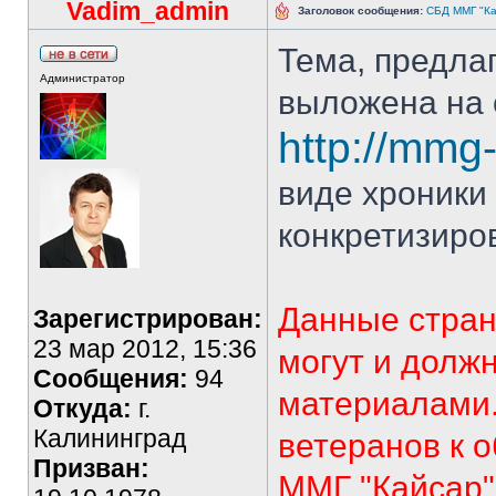
Vadim_admin
Заголовок сообщения:
СБД ММГ "Кай
Тема, предла
Администратор
выложена на 
http://mmg-
виде хроники 
конкретизиро
Данные стран
Зарегистрирован:
23 мар 2012, 15:36
могут и долж
Сообщения:
94
материалами.
Откуда:
г.
Калининград
ветеранов к 
Призван:
ММГ "Кайсар"