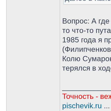
Вопрос: А где
то что-то пут
1985 года я п
(Филипченков
Колю Сумарок
терялся в ход
___________
Точность - ве
pischevik.ru
..