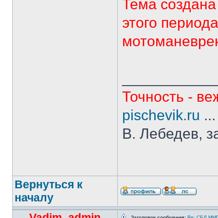
Тема создана
этого период
мотоманеврен
___________
Точность - ве
pischevik.ru
..
В. Лебедев, з
Вернуться к
началу
Vadim_admin
Заголовок сообщения:
Re: СБД ММГ 