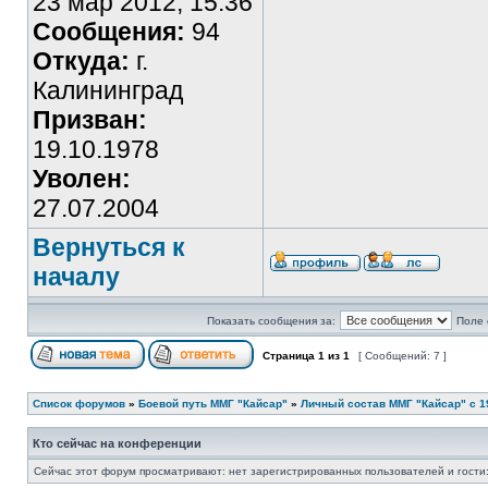
23 мар 2012, 15:36
Сообщения:
94
Откуда:
г.
Калининград
Призван:
19.10.1978
Уволен:
27.07.2004
Вернуться к
началу
Показать сообщения за:
Поле 
Страница
1
из
1
[ Сообщений: 7 ]
Список форумов
»
Боевой путь ММГ "Кайсар"
»
Личный состав ММГ "Кайсар" с 198
Кто сейчас на конференции
Сейчас этот форум просматривают: нет зарегистрированных пользователей и гости: