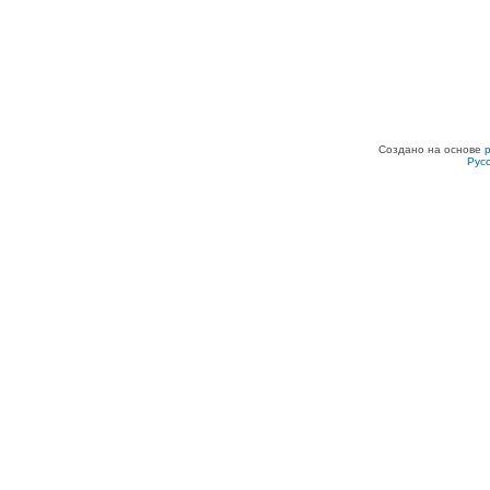
Создано на основе
Рус