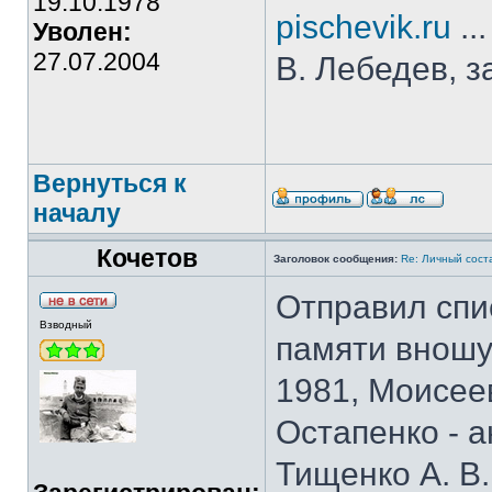
19.10.1978
pischevik.ru
..
Уволен:
27.07.2004
В. Лебедев, з
Вернуться к
началу
Кочетов
Заголовок сообщения:
Re: Личный сост
Отправил спис
Взводный
памяти вношу
1981, Моисеев
Остапенко - а
Тищенко А. В.