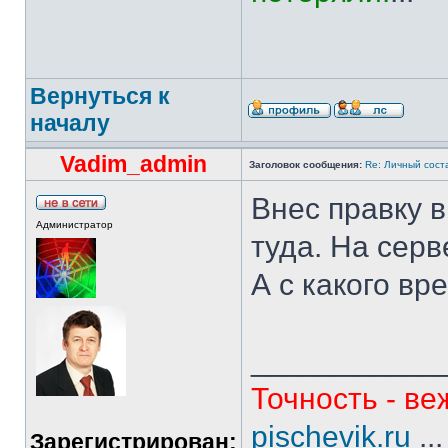
Вернуться к
началу
Vadim_admin
Заголовок сообщения:
Re: Личный сост
Внес правку в
Администратор
туда. На серв
А с какого в
___________
Точность - ве
pischevik.ru
..
Зарегистрирован: